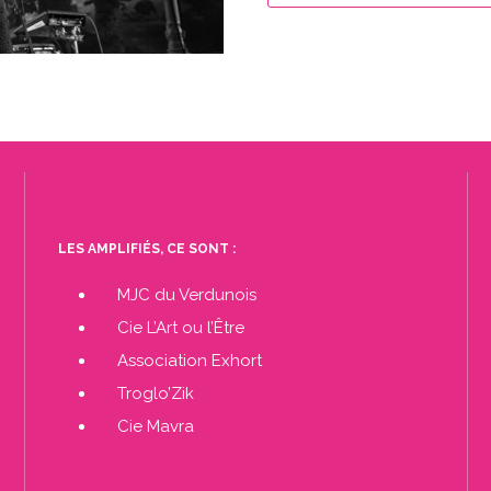
LES AMPLIFIÉS, CE SONT :
MJC du Verdunois
Cie L’Art ou l’Être
Association Exhort
Troglo’Zik
Cie Mavra