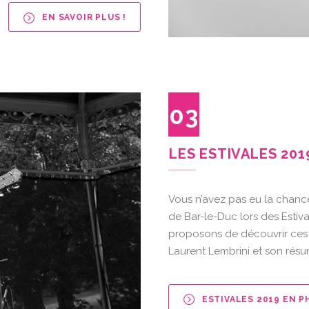
EN SAVOIR PLUS !
03
LES ESTIVALES 201
Vous n’avez pas eu la chanc
de Bar-le-Duc lors des Estiva
proposons de découvrir ces 5
Laurent Lembrini et son résu
ESTIVALES 2019 EN P