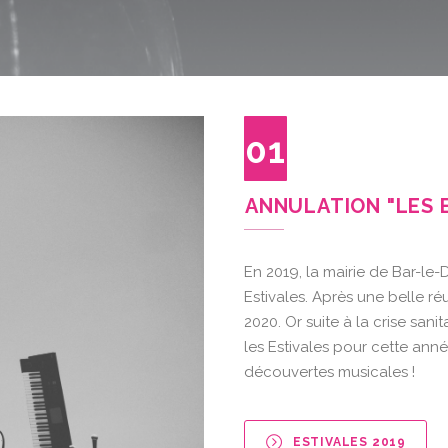
01
ANNULATION "LES 
En 2019, la mairie de Bar-le
Estivales. Après une belle ré
2020. Or suite à la crise sani
les Estivales pour cette ann
découvertes musicales !
ESTIVALES 2019